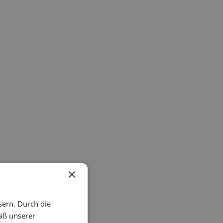
×
sern. Durch die
äß unserer