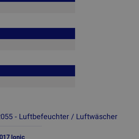
dem das Musterelement im Namen die eindeutige Ident
Kontos oder der Website enthält, auf die es sich bezieht
eine Variante des _gat-Cookies, mit der die von Google 
hohem Verkehrsaufkommen aufgezeichnete Datenmenge
055 - Luftbefeuchter / Luftwäscher
17 Ionic