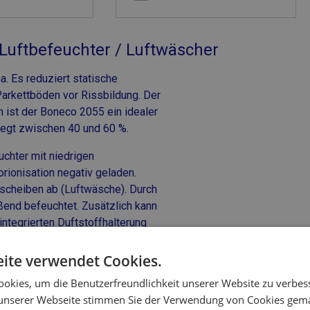
Luftbefeuchter / Luftwäscher
. Es reduziert statische
 Parkettböden vor Rissbildung. Der
ist der Boneco 2055 ein idealer
 liegt zwischen 40 und 60 %.
uchter mit niedrigen
orionisation negativ geladen.
scheiben ab (Luftwäsche). Durch
ßend befeuchtet. Zusätzlich kann
integrierten Duftstoffhalterung
mluft abgegeben wird, solange die
 erforderlich. Eine Überbefeuchtung
ite verwendet Cookies.
okies, um die Benutzerfreundlichkeit unserer Website zu verbes
unserer Webseite stimmen Sie der Verwendung von Cookies gem