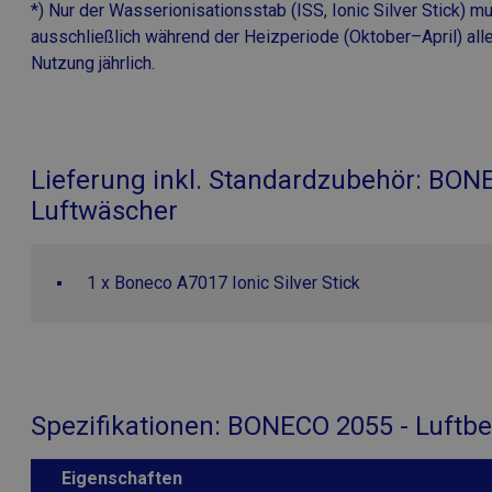
*) Nur der Wasserionisationsstab (ISS, Ionic Silver Stick) 
ausschließlich während der Heizperiode (Oktober–April) alle
CFTOKEN
Adobe 
Nutzung jährlich.
www.ai
Lieferung inkl. Standardzubehör: BONE
Name
Luftwäscher
Name
_ga
YSC
1 x Boneco A7017 Ionic Silver Stick
VISITOR_INFO1_LIV
_ga_PK6RDZ082G
_gid
Spezifikationen: BONECO 2055 - Luftbe
Eigenschaften
_gat_UA-