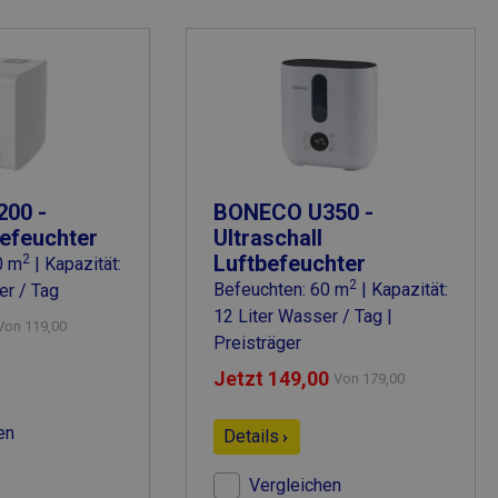
00 -
BONECO U350 -
efeuchter
Ultraschall
Luftbefeuchter
2
0 m
| Kapazität:
2
Befeuchten: 60 m
| Kapazität:
er / Tag
12 Liter Wasser / Tag |
Von
119,00
Preisträger
Jetzt 149,00
Von
179,00
en
Details
Vergleichen