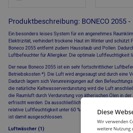
Produktbeschreibung: BONECO 2055 - 
Ein besonders leises System für ein angenehmes Raumklima
Elektrizität, verhindert trockene Haut im Winter und schützt
Boneco 2055 entfernt zudem Hausstaub und Pollen. Dadurch 
Luftbefeuchter für Allergiker. Die optimale Luftfeuchtigkeit
Der neue Boneco 2055 ist ein sehr fortschrittlicher Luftbefe
Betriebskosten *). Die Luft wird angesaugt und durch eine V
Dadurch lagern sich Verunreinigungen auf den Befeuchtungs
die natürliche Kaltwasserverdunstung wird die Luft anschlie
die Raumluft durch Verdunstung von ätherischen Ölen in der 
erfrischt werden. Da ausschließlich Feuchtigkeit an die Rau
relative Luftfeuchtigkeit unter 60 % liegt, ist kein Hygrostat
Diese Webse
ist damit ausgeschlossen.
Wir verwenden Co
weitere Nutzung 
Luftwäscher (1)