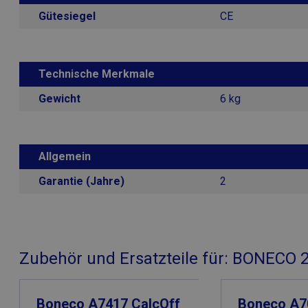
41253225-37
Gütesiegel
CE
Technische Merkmale
Gewicht
6 kg
Allgemein
Garantie (Jahre)
2
Zubehör und Ersatzteile für: BONECO 2
Boneco A7417 CalcOff
Boneco A70