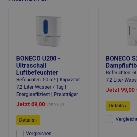
BONECO U200 -
BONECO S2
Ultraschall
Dampfluftb
Luftbefeuchter
Befeuchten: 6
2
Befeuchten: 50 m
| Kapazität:
7.2 Liter Wass
7.2 Liter Wasser / Tag |
Jetzt 99,00
Energieeffizient | Preisträger
Jetzt 69,00
Von
99,00
Details
Vergleich
Details
Vergleichen