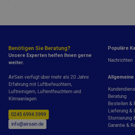
Name
Name
_ga
YSC
Benötigen Sie Beratung?
Populäre K
Unsere Experten helfen Ihnen gerne
VISITOR_INFO1_LIV
Nachrichten
weiter.
_ga_PK6RDZ082G
AirSain verfügt über mehr als 20 Jahre
Allgemeine
Erfahrung mit Luftbefeuchtern,
_gid
Kundendiens
Luftreinigern, Luftentfeuchtern und
Beratung
Klimaanlagen.
Bestellen & 
_gat_UA-
41253225-37
Lieferung & 
0245 6994 3999
Stornierung
info@airsain.de
Garantie & R