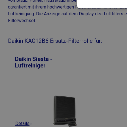
von Staub, Pollen, Hausstaubmilben, Schimmelsporen usw. D
garantiert mit ihrem hochwertigen Filtermaterial für eine lang
Unbeding
Luftreinigung. Die Anzeige auf dem Display des Luftfilters 
erforderlic
Filterwechsel.
Daikin KAC12B6 Ersatz-Filterrolle für:
Daikin Siesta -
Unbedingt erforderl
Luftreiniger
Kontoverwaltung. Oh
Anbiet
Name
Domä
CFID
Adobe 
www.ai
CFTOKEN
Adobe 
www.ai
Details