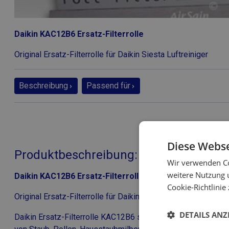
Daikin KAC12B6 Ersatz-Filterrolle
Original Ersatz-Filterrolle für Daikin Siesta Luftreiniger
Beschreibung
Passend für
Diese Webse
Produktbeschreibung: Daikin KAC12B6 E
Wir verwenden Co
weitere Nutzung 
Daikin KAC12B6 Ersatz-Filterrolle
Cookie-Richtlinie
Original Ersatz-Filterrolle für Daikin Siesta Luftreiniger
DETAILS ANZ
Daikin Ersatz-Filterrolle
KAC12B6 sorgt für eine effektive G