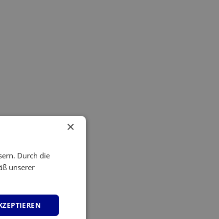
×
sern. Durch die
äß unserer
KZEPTIEREN