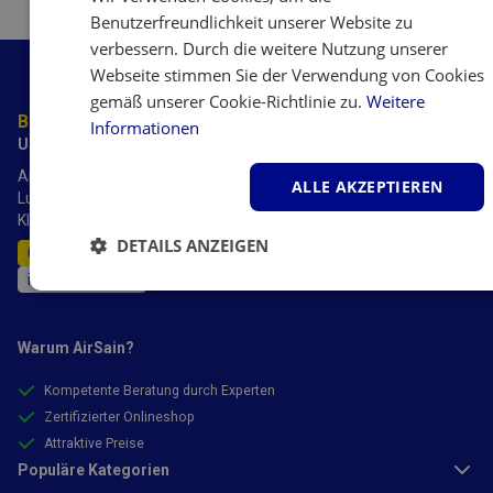
Benutzerfreundlichkeit unserer Website zu
verbessern. Durch die weitere Nutzung unserer
Webseite stimmen Sie der Verwendung von Cookies
gemäß unserer Cookie-Richtlinie zu.
Weitere
Benötigen Sie Beratung?
Informationen
Unsere Experten helfen Ihnen gerne weiter.
AirSain verfügt über mehr als 20 Jahre Erfahrung mit
ALLE AKZEPTIEREN
Luftbefeuchtern, Luftreinigern, Luftentfeuchtern und
Klimaanlagen.
DETAILS ANZEIGEN
0245 6994 3999
info@airsain.de
Unbedingt
Performance
Targeting
erforderlich
Warum AirSain?
Kompetente Beratung durch Experten
Funktionalität
Zertifizierter Onlineshop
Attraktive Preise
Populäre Kategorien