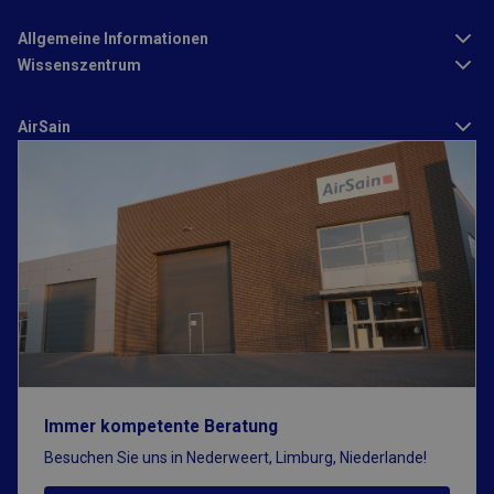
Allgemeine Informationen
Unbedingt erforderlich
Performance
Targeting
Wissenszentrum
Funktionalität
AirSain
Unbedingt erforderliche Cookies ermöglichen wesentliche
Kernfunktionen der Website wie die Benutzeranmeldung und
die Kontoverwaltung. Ohne die unbedingt erforderlichen
Cookies kann die Website nicht ordnungsgemäß verwendet
werden.
Anbieter
/
Name
Ablaufdatum
Beschreibung
Domäne
CFID
1 Tag
Von Adobe ColdFus
Adobe Inc.
Anwendungen gese
www.airsain.de
Cookie. In Verbind
CFTOKEN hilft dies
Cookie dabei, ein
Clientgerät (Browse
eindeutig zu
identifizieren, dami
Site
Benutzersitzungsva
Immer kompetente Beratung
verwalten kann. Wi
verwendet werden, 
Besuchen Sie uns in Nederweert, Limburg, Niederlande!
standortspezifisch.
enthält eine fortla