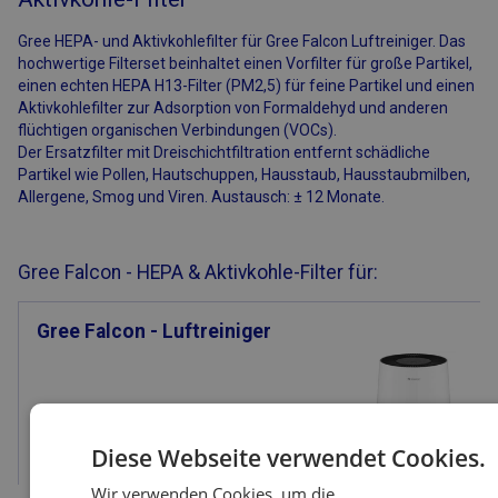
Gree HEPA- und Aktivkohlefilter für Gree Falcon Luftreiniger. Das
hochwertige Filterset beinhaltet einen Vorfilter für große Partikel,
einen echten HEPA H13-Filter (PM2,5) für feine Partikel und einen
Aktivkohlefilter zur Adsorption von Formaldehyd und anderen
flüchtigen organischen Verbindungen (VOCs).
Der Ersatzfilter mit Dreischichtfiltration entfernt schädliche
Partikel wie Pollen, Hautschuppen, Hausstaub, Hausstaubmilben,
Allergene, Smog und Viren. Austausch: ± 12 Monate.
Gree Falcon - HEPA & Aktivkohle-Filter für:
Gree Falcon - Luftreiniger
Diese Webseite verwendet Cookies.
Details
Wir verwenden Cookies, um die