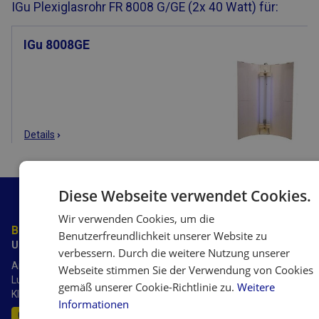
IGu Plexiglasrohr FR 8008 G/GE (2x 40 Watt) für:
IGu 8008GE
Details
Diese Webseite verwendet Cookies.
Wir verwenden Cookies, um die
Benötigen Sie Beratung?
Benutzerfreundlichkeit unserer Website zu
Unsere Experten helfen Ihnen gerne weiter.
verbessern. Durch die weitere Nutzung unserer
AirSain verfügt über mehr als 20 Jahre Erfahrung mit
Webseite stimmen Sie der Verwendung von Cookies
Luftbefeuchtern, Luftreinigern, Luftentfeuchtern und
gemäß unserer Cookie-Richtlinie zu.
Weitere
Klimaanlagen.
Informationen
0245 6994 3999