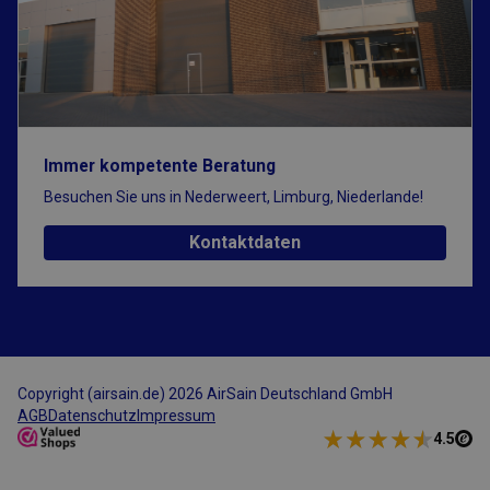
die Kontoverwaltung. Ohne die unbedingt erforderlichen
Cookies kann die Website nicht ordnungsgemäß verwendet
werden.
Anbieter
/
Name
Ablaufdatum
Beschreibung
Domäne
CFID
1 Tag
Von Adobe ColdFus
Adobe Inc.
Anwendungen gese
www.airsain.de
Cookie. In Verbind
Immer kompetente Beratung
CFTOKEN hilft dies
Cookie dabei, ein
Besuchen Sie uns in Nederweert, Limburg, Niederlande!
Clientgerät (Browse
eindeutig zu
identifizieren, dami
Kontaktdaten
Site
Benutzersitzungsva
verwalten kann. Wi
verwendet werden, 
standortspezifisch.
enthält eine fortla
Nummer zur
Identifizierung des
Clients.
Google Privacy Policy
Copyright (airsain.de) 2026 AirSain Deutschland GmbH
CFTOKEN
1 Tag
Von Adobe ColdFus
Adobe Inc.
AGB
Datenschutz
Impressum
Anwendungen gese
www.airsain.de
Cookie. In Verbind
4.5
CFID hilft dieses C
dabei, ein Clientger
(Browser) eindeutig