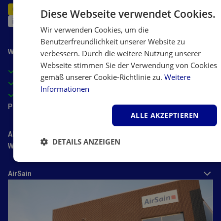
0245 6994 3999
Diese Webseite verwendet Cookies.
info@airsain.de
Wir verwenden Cookies, um die
Benutzerfreundlichkeit unserer Website zu
Warum AirSain?
verbessern. Durch die weitere Nutzung unserer
Webseite stimmen Sie der Verwendung von Cookies
Kompetente Beratung durch Experten
gemäß unserer Cookie-Richtlinie zu.
Weitere
Zertifizierter Onlineshop
Informationen
Attraktive Preise
Populäre Kategorien
ALLE AKZEPTIEREN
Allgemeine Informationen
DETAILS ANZEIGEN
Wissenszentrum
Unbedingt
Performance
Targeting
erforderlich
AirSain
Funktionalität