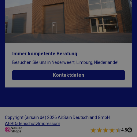
Unbedingt erforderlich
Performance
Targeting
Funktionalität
Immer kompetente Beratung
Unbedingt erforderliche Cookies ermöglichen wesentliche
Kernfunktionen der Website wie die Benutzeranmeldung und
Besuchen Sie uns in Nederweert, Limburg, Niederlande!
die Kontoverwaltung. Ohne die unbedingt erforderlichen
Cookies kann die Website nicht ordnungsgemäß verwendet
Kontaktdaten
werden.
Anbieter
/
Name
Ablaufdatum
Beschreibung
Domäne
CFID
1 Tag
Von Adobe ColdFus
Adobe Inc.
Anwendungen gese
www.airsain.de
Cookie. In Verbind
CFTOKEN hilft dies
Cookie dabei, ein
Copyright (airsain.de) 2026 AirSain Deutschland GmbH
Clientgerät (Browse
AGB
Datenschutz
Impressum
eindeutig zu
identifizieren, dami
4.5
Site
Benutzersitzungsva