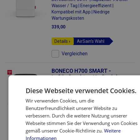
Wasser / Tag | Energieeffizient |
Kompatibel mit App | Niedrige
Wartungskosten
339,00
Details
AirSain's Wahl
Vergleichen
BONECO H700 SMART -
Luftbefeuchter / Luftreiniger
2
Befeuchten: 150 m
| Kapazität: 24 Liter
Diese Webseite verwendet Cookies.
Wasser / Tag | Energieeffizient |
Wir verwenden Cookies, um die
Kompatibel mit App | Niedrige
Wartungskosten
Benutzerfreundlichkeit unserer Website zu
verbessern. Durch die weitere Nutzung unserer
799,00
Webseite stimmen Sie der Verwendung von Cookies
gemäß unserer Cookie-Richtlinie zu.
Weitere
Details
AirSain's Wahl
Informationen