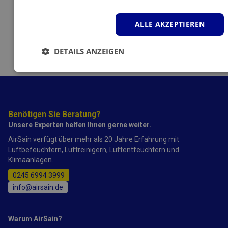
Vergleichen
ALLE AKZEPTIEREN
DETAILS ANZEIGEN
Unbedingt
Performance
Targeting
erforderlich
Benötigen Sie Beratung?
Funktionalität
Unsere Experten helfen Ihnen gerne weiter.
AirSain verfügt über mehr als 20 Jahre Erfahrung mit
Luftbefeuchtern, Luftreinigern, Luftentfeuchtern und
Klimaanlagen.
0245 6994 3999
info@airsain.de
Unbedingt erforderlich
Performance
Targeting
Funktionalität
Warum AirSain?
Unbedingt erforderliche Cookies ermöglichen wesentliche