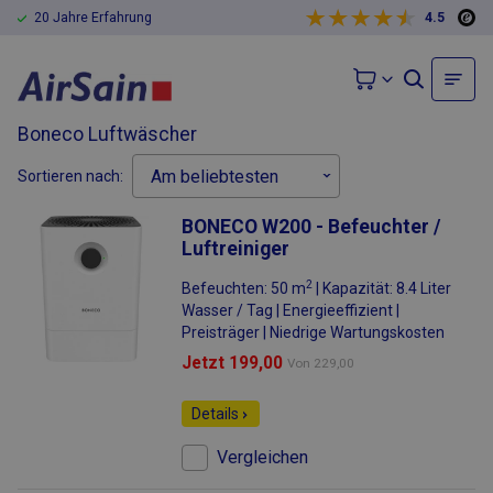
20 Jahre Erfahrung
4.5
Boneco Luftwäscher
Sortieren nach:
BONECO W200 - Befeuchter /
Luftreiniger
2
Befeuchten: 50 m
| Kapazität: 8.4 Liter
Wasser / Tag | Energieeffizient |
Preisträger | Niedrige Wartungskosten
Jetzt 199,00
Von
229,00
Details
Vergleichen